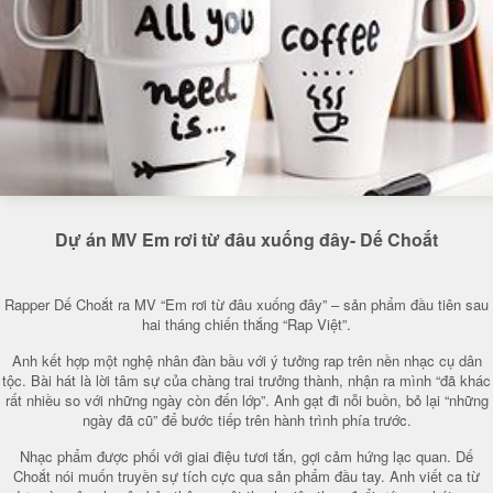
Dự án MV Em rơi từ đâu xuống đây- Dế Choắt
Rapper Dế Choắt ra MV “Em rơi từ đâu xuống đây” – sản phẩm đầu tiên sau
hai tháng chiến thắng “Rap Việt”.
Anh kết hợp một nghệ nhân đàn bầu với ý tưởng rap trên nền nhạc cụ dân
tộc. Bài hát là lời tâm sự của chàng trai trưởng thành, nhận ra mình “đã khác
rất nhiều so với những ngày còn đến lớp”. Anh gạt đi nỗi buồn, bỏ lại “những
ngày đã cũ” để bước tiếp trên hành trình phía trước.
Nhạc phẩm được phối với giai điệu tươi tắn, gợi cảm hứng lạc quan. Dế
Choắt nói muốn truyền sự tích cực qua sản phẩm đầu tay. Anh viết ca từ