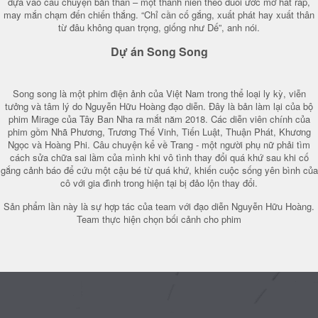
dựa vào câu chuyện bản thân – một thanh niên theo đuổi ước mơ hát rap,
may mắn chạm đến chiến thắng. “Chỉ cần cố gắng, xuất phát hay xuất thân
từ đâu không quan trọng, giống như Dế”, anh nói.
Dự án Song Song
Song song là một phim điện ảnh của Việt Nam trong thể loại ly kỳ, viễn
tưởng và tâm lý do Nguyễn Hữu Hoàng đạo diễn. Đây là bản làm lại của bộ
phim Mirage của Tây Ban Nha ra mắt năm 2018. Các diễn viên chính của
phim gồm Nhã Phương, Trương Thế Vinh, Tiến Luật, Thuận Phát, Khương
Ngọc và Hoàng Phi. Câu chuyện kể về Trang - một người phụ nữ phải tìm
cách sửa chữa sai lầm của mình khi vô tình thay đổi quá khứ sau khi cố
gắng cảnh báo để cứu một cậu bé từ quá khứ, khiến cuộc sống yên bình của
cô với gia đình trong hiện tại bị đảo lộn thay đổi.
Sản phẩm lần này là sự hợp tác của team với đạo diễn Nguyễn Hữu Hoàng.
Team thực hiện chọn bối cảnh cho phim