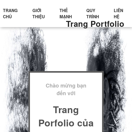
TRANG
GIỚI
THẾ
QUY
LIÊN
CHỦ
THIỆU
MẠNH
TRÌNH
HỆ
Trang Portfolio
Chào mừng bạn
đến với
Trang
Porfolio của